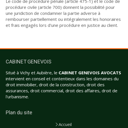
Le code de procédure pénale (article 475-1) et le code de
procédure civile (article 700) donnent la possibilité pour
une juridiction de condamner la partie adverse à
rembourser partiellement ou intégralement les honoraires
et frais engagés lors d'une procédure en justice au client.
CABINET GENEVOIS
Situé à Vichy et Aubière, le
CABINET GENEVOIS AVOCATS
intervient en conseil et contentieux dans les domaines du
droit immobilier, droit de la construction, droit des
assurances, droit commercial, droit des affaires, droit de
l'urbanisme.
Plan du site
Accueil